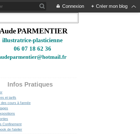
Connexion
+
Créer mon blog
Aude
PARMENTIER
illustratrice-plast
i
cienne
06 07 18 62 36
audeparmentier@hotmail.fr
Infos Pratiques
er
es et tarifs
 des cours à l'année
tages
xpositions
orties
ts Confinement
ok de l'atelier