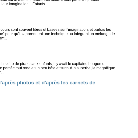
 leur imagination... Enfants...
cours sont souvent libres et basées sur l'imagination, et parfois les
que" pour qu'ils apprennent une technique ou intègrent un mélange de
nt...
 histoire de pirates aux enfants, il y avait le capitaine bougon et
e percée tout rond et un peu bête et surtout la superbe, la magnifique
...
rès photos et d'après les carnets de