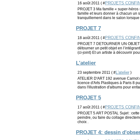
PROJETS CONFI
16 août 2011 ( #
PROJET 3 Ma famille « super-héros »
famille et leurs donner à chacun un s
tranquillement dans le salon lorsque
PROJET 7
PROJETS CONFI
18 août 2011 ( #
PROJET 7 DETOURNER UN OBJET DU 
détourner un petit objet en l’intégr
(ci-joint) Et un artiste à découvrir pour 
L'atelier
L'atelier
23 septembre 2011 ( #
)
ATELIER D'ART 192 avenue Carnot (
licence d'Arts Plastiques à Paris 8 pu
dans l'illustration d'albums pour enfa
PROJET 5
PROJETS CONFI
17 août 2011 ( #
PROJET 5 ART POSTAL Sujet : cette sem
peindre, ou faire du collage directe
choix .
PROJET 4: dessin d'obser