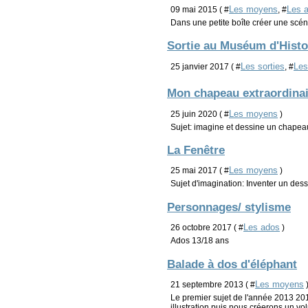
Les moyens
Les 
09 mai 2015 ( #
, #
Dans une petite boîte créer une scén
Sortie au Muséum d'Histoi
Les sorties
Le
25 janvier 2017 ( #
, #
Mon chapeau extraordinai
Les moyens
25 juin 2020 ( #
)
Sujet: imagine et dessine un chapeau
La Fenêtre
Les moyens
25 mai 2017 ( #
)
Sujet d'imagination: Inventer un dessi
Personnages/ stylisme
Les ados
26 octobre 2017 ( #
)
Ados 13/18 ans
Balade à dos d'éléphant
Les moyens
21 septembre 2013 ( #
Le premier sujet de l'année 2013 2
illustration puis nous créerons un v