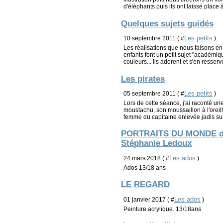
d'éléphants puis ils ont laissé place à
Quelques sujets guidés
Les petits
10 septembre 2011 ( #
)
Les réalisations que nous faisons en 
enfants font un petit sujet "académi
couleurs... Ils adorent et s'en resserve
Les pirates
Les petits
05 septembre 2011 ( #
)
Lors de cette séance, j'ai raconté une
moustachu, son moussaillon à l'oreill
femme du capitaine enlevée jadis sur
PORTRAITS DU MONDE d'ap
Stéphanie Ledoux
Les ados
24 mars 2018 ( #
)
Ados 13/18 ans
LE REGARD
Les ados
01 janvier 2017 ( #
)
Peinture acrylique. 13/18ans