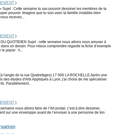
NEMENT
)
 Sujet : Cette semaine tu vas pouvoir dessiner les membres de ta
uper pouvoir. Imagine que tu sois avec ta famille installée bien
 vous recevez...
NEMENT
)
QUOTIDIEN Sujet : cette semaine nous allons nous amuser à
ant dans un dessin. Pour mieux comprendre regarde la fiche d’exemple
le plaisir : h...
à l'angle de la rue Quatrefages) 17 000 LA ROCHELLE Après une
is des études d'Arts Appliqués à Lyon, j'ai choisi de me spécialiser
nts. Parallèlement...
NEMENT
)
aine nous allons faire de l’Art postal, c’est à dire dessiner,
ment sur une enveloppe avant de l’envoyer à une personne de ton
vation