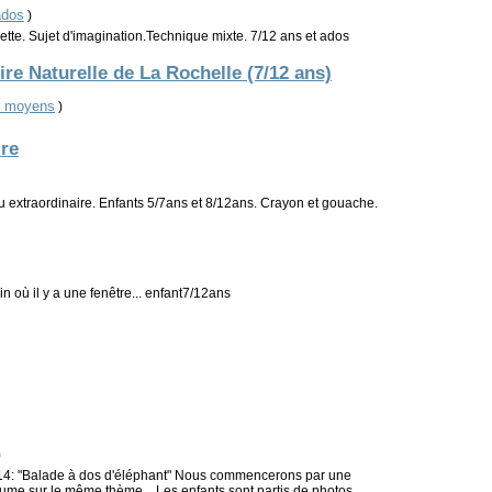
ados
)
ette. Sujet d'imagination.Technique mixte. 7/12 ans et ados
re Naturelle de La Rochelle (7/12 ans)
s moyens
)
re
 extraordinaire. Enfants 5/7ans et 8/12ans. Crayon et gouache.
n où il y a une fenêtre... enfant7/12ans
)
014: "Balade à dos d'éléphant" Nous commencerons par une
olume sur le même thème... Les enfants sont partis de photos