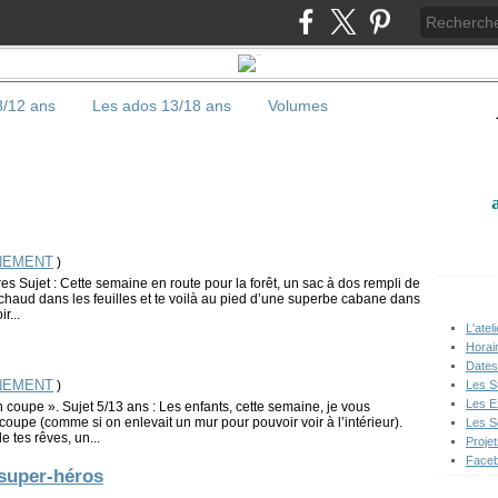
/12 ans
Les ados 13/18 ans
Volumes
NEMENT
)
 Sujet : Cette semaine en route pour la forêt, un sac à dos rempli de
 chaud dans les feuilles et te voilà au pied d’une superbe cabane dans
r...
L'ateli
Horair
Dates
NEMENT
Les S
)
Les E
oupe ». Sujet 5/13 ans : Les enfants, cette semaine, je vous
upe (comme si on enlevait un mur pour pouvoir voir à l’intérieur).
Les S
e tes rêves, un...
Proje
Facebo
super-héros