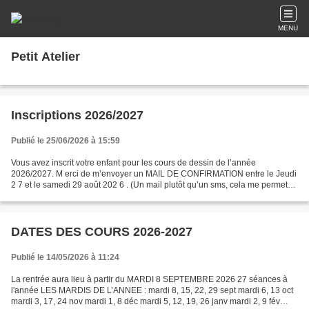
MENU
Petit Atelier
Inscriptions 2026/2027
Publié le 25/06/2026 à 15:59
Vous avez inscrit votre enfant pour les cours de dessin de l’année
2026/2027. M erci de m’envoyer un MAIL DE CONFIRMATION entre le Jeudi
2 7 et le samedi 29 août 202 6 . (Un mail plutôt qu’un sms, cela me permets
de mettre à jour les contacts) audeparmentier@hotmail.fr...
DATES DES COURS 2026-2027
Publié le 14/05/2026 à 11:24
La rentrée aura lieu à partir du MARDI 8 SEPTEMBRE 2026 27 séances à
l'année LES MARDIS DE L’ANNEE : mardi 8, 15, 22, 29 sept mardi 6, 13 oct
mardi 3, 17, 24 nov mardi 1, 8 déc mardi 5, 12, 19, 26 janv mardi 2, 9 fév