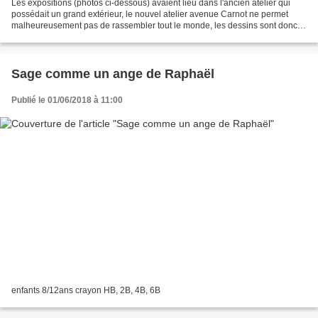
Les expositions (photos ci-dessous) avaient lieu dans l'ancien atelier qui
possédait un grand extérieur, le nouvel atelier avenue Carnot ne permet
malheureusement pas de rassembler tout le monde, les dessins sont donc
simplement affichés une à deux semaines...
Sage comme un ange de Raphaël
Publié le 01/06/2018 à 11:00
enfants 8/12ans crayon HB, 2B, 4B, 6B