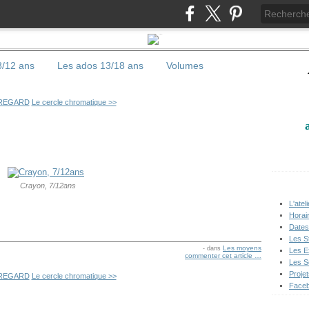
/12 ans
Les ados 13/18 ans
Volumes
 REGARD
Le cercle chromatique >>
Crayon, 7/12ans
L'ateli
Horair
Dates
Les S
Les moyens
-
dans
Les E
commenter cet article
…
Les S
Proje
 REGARD
Le cercle chromatique >>
Facebo