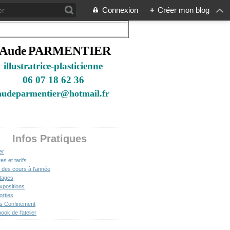
Connexion
+
Créer mon blog
Aude
PARMENTIER
illustratrice-plast
i
cienne
06 07 18 62 36
audeparmentier@hotmail.fr
Infos Pratiques
er
es et tarifs
 des cours à l'année
tages
xpositions
orties
ts Confinement
ok de l'atelier